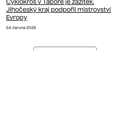
Cyklokros v Táboře je zážitek.
Jihočeský kraj podpořil mistrovství
Evropy
24. června 2026
VŠECHNY ČLÁNKY
HSF SYSTEM Cup 2024
📺 Ohlédnutí za sezonou 📺