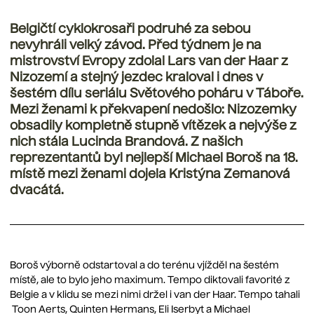
Belgičtí cyklokrosaři podruhé za sebou
nevyhráli velký závod. Před týdnem je na
mistrovství Evropy zdolal Lars van der Haar z
Nizozemí a stejný jezdec kraloval i dnes v
šestém dílu seriálu Světového poháru v Táboře.
Mezi ženami k překvapení nedošlo: Nizozemky
obsadily kompletně stupně vítězek a nejvýše z
nich stála Lucinda Brandová. Z našich
reprezentantů byl nejlepší Michael Boroš na 18.
místě mezi ženami dojela Kristýna Zemanová
dvacátá.
Boroš výborně odstartoval a do terénu vjížděl na šestém
místě, ale to bylo jeho maximum. Tempo diktovali favorité z
Belgie a v klidu se mezi nimi držel i van der Haar. Tempo tahali
Toon Aerts, Quinten Hermans, Eli Iserbyt a Michael