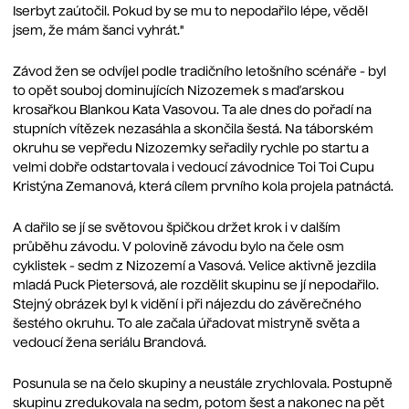
Iserbyt zaútočil. Pokud by se mu to nepodařilo lépe, věděl
jsem, že mám šanci vyhrát."
Závod žen se odvíjel podle tradičního letošního scénáře - byl
to opět souboj dominujících Nizozemek s maďarskou
krosařkou Blankou Kata Vasovou. Ta ale dnes do pořadí na
stupních vítězek nezasáhla a skončila šestá. Na táborském
okruhu se vepředu Nizozemky seřadily rychle po startu a
velmi dobře odstartovala i vedoucí závodnice Toi Toi Cupu
Kristýna Zemanová, která cílem prvního kola projela patnáctá.
A dařilo se jí se světovou špičkou držet krok i v dalším
průběhu závodu. V polovině závodu bylo na čele osm
cyklistek - sedm z Nizozemí a Vasová. Velice aktivně jezdila
mladá Puck Pietersová, ale rozdělit skupinu se jí nepodařilo.
Stejný obrázek byl k vidění i při nájezdu do závěrečného
šestého okruhu. To ale začala úřadovat mistryně světa a
vedoucí žena seriálu Brandová.
Posunula se na čelo skupiny a neustále zrychlovala. Postupně
skupinu zredukovala na sedm, potom šest a nakonec na pět