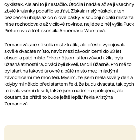
cyklistek. Ale ani to ji nestačilo. Útočila i nadále až se ji všechny
zbylé krajanky podařilo setřást. Získala malý náskok a ten
bezpečně uhájila až do cílové pásky. V souboji o další místa za
ní se rozhodovalo až v cílové rovince, nejlépe z něj vyšla Puck
Pietersová a třetí skončila Annemarie Worstová.
Zemanová sice několik míst ztratila, ale přesto vybojovala
skvělé dvacáté místo, navíc mezi závodnicemi do 23 let
obsadila páté místo. "Hrozně jsem si ten závod užila, byla
úžasná atmosféra, diváci byli skvělí, fandili úžasně. Pro mě to
byl start na takové úrovně a páté místo mezi mladými
závodnicemi mě moc těší. Myslím, že jsem měla skvělý den a
kdyby mi někdo před startem řekl, že budu dvacátá, tak bych
to brala všemi deseti, takže jsem nadmíru spokojená, ale
doufám, že příště to bude ještě lepší," řekla Kristýna
Zemanová.