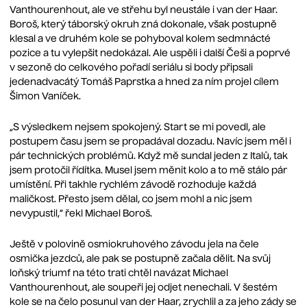
Vanthourenhout, ale ve střehu byl neustále i van der Haar.
Boroš, který táborský okruh zná dokonale, však postupně
klesal a ve druhém kole se pohyboval kolem sedmnácté
pozice a tu vylepšit nedokázal. Ale uspěli i další Češi a poprvé
v sezoně do celkového pořadí seriálu si body připsali
jedenadvacátý Tomáš Paprstka a hned za ním projel cílem
Šimon Vaníček.
„S výsledkem nejsem spokojený. Start se mi povedl, ale
postupem času jsem se propadával dozadu. Navíc jsem měl i
pár technických problémů. Když mě sundal jeden z Italů, tak
jsem protočil řídítka. Musel jsem měnit kolo a to mě stálo pár
umístění. Při takhle rychlém závodě rozhoduje každá
maličkost. Přesto jsem dělal, co jsem mohl a nic jsem
nevypustil,“ řekl Michael Boroš.
Ještě v polovině osmiokruhového závodu jela na čele
osmička jezdců, ale pak se postupně začala dělit. Na svůj
loňský triumf na této trati chtěl navázat Michael
Vanthourenhout, ale soupeři jej odjet nenechali. V šestém
kole se na čelo posunul van der Haar, zrychlil a za jeho zády se