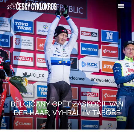
Menu
BELGIČANY OPĚT ZASKOČIL VAN
DER HAAR, VYHRÁL I V TÁBOŘE