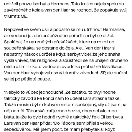
udrželi pouze Iserbyt a Hermans. Tato trojice najela spolu do
závěrečného kola a van der Haar se rozhodl, že zopakuje svůj
triumf z ME.
Nepolevil ve svém úsilí a podařilo se mu utrhnout Hermanse,
ale vedoucí jezdec průběžného pořadí Iserbyt se držel.
Spoléhal, že na umělých překážkách, které na rozdíl od
soupeře skákal, se dostane do čela. Ale... Van der Haar si
nepatrný náskok udržel a když Iserbyt viděl, že jeho snaha
vyšla vniveč, tak rezignoval a soustředil se na uhájení druhého
místa a tím i trikotu vedoucí závodníka průběžné klasifikace.
Van der Haar vybojoval osmý triumf v závodech SP, ale dočkal
se jej po pětileté pauze.
"Nebylo to vůbec jednoduché. Ze začátku to bvyl hodně
taktický závod a ke konci nám to udělal Lars strašně těžké.
Takže musím být s druhým místem spokojený, síly už jsem na
něj neměl. Táborská trať je moc hezká, dnes nebylo moc
bláta, takže to bylo hodně rychlé a taktické," řekl Eli Iserbyt a
Lars van der Haar přidal: "Do Tábora jsem přijel s velkou
sebedůvěrou. Měl jsem pocit, že mám přebytek sil když