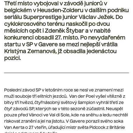
Třetí místo vybojoval v závodě juniorů v
belgickém v Heusden-Zolderu v dalším podniku
seriálu Superprestige junior Václav Ježek. Do
cyklokrosového terénu naskočil po dvou
měsících opět i Zdeněk Štybar a v nabité
konkurenci obsadil 27. místo. Po nevydařeném
startu v SP v Gavere se mezi nejlepší vrátila
Kristýna Zemanová, jž obsadila jedenáctou
pozici.
Poslední závod SP v letošním roce se nesl ve znamení mezi
muži souboje tří elitních jezdců. Van der Poel vyšel vítězně z
bitvy tří hvězd, čtyřnásobný světový šampion vyhrál třetí ze
čtyř závodů SP, kterých se v této sezoně zúčastnil. Neuspěl
pouze před Vánoci ve Val di Sole, kde na sněhu a ledu nechtěl
riskovat zranění a jel na jistotu. V Gavere porazil svého soka
Van Aerta o 27 vteřin, úřadující mistr světa Pidcock z Británie