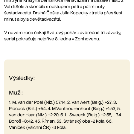
mistryně Kristýna Zemanová nenavázala na desáté místo z
Val di Sole a skončila s odstupem pěti a půl minuty
šestadvacátá. Druhá Češka Julia Kopecky ztratila přes šest
minut a byla devětadvacátá.
V novém roce čekají Světový pohár závěrečné tři závody,
seriál pokračuje nejdříve 8. ledna v Zonhovenu.
Výsledky:
Muži:
1. M. van der Poel (Niz.) 57:14, 2. Van Aert (Belg.) +27, 3.
Pidcock (Brit.) +54, 4. M.Vanthourenhout (Belg.) +1:53, 5.
van der Haar (Niz.) +2:20, 6. L. Sweeck (Belg.) +2:55, ...34.
Boroš +8:42, 45. Říman, 53. Stránský oba -2 kola, 66.
Vaníček (všichni ČR) -3 kola.