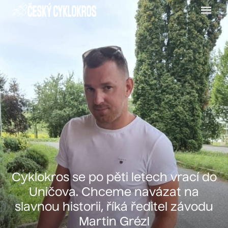
Menu
Cyklokros se po pěti letech vrací do
Uničova. Chceme navázat na
slavnou historii, říká ředitel závodu
Martin Grézl