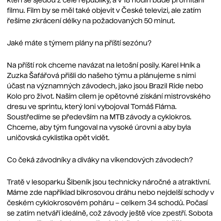
kteří se sjedou z celé republiky, a v 18 hodin bude promítání
filmu. Film by se měl také objevit v České televizi, ale zatím
řešíme zkrácení délky na požadovaných 50 minut.
Jaké máte s týmem plány na příští sezónu?
Na příští rok chceme navázat na letošní posily. Karel Hník a
Zuzka Šafářová přišli do našeho týmu a plánujeme s nimi
účast na významných závodech, jako jsou Brazil Ride nebo
Kolo pro život. Naším cílem je opětovné získání mistrovského
dresu ve sprintu, který loni vybojoval Tomáš Fláma.
Soustředíme se především na MTB závody a cyklokros.
Chceme, aby tým fungoval na vysoké úrovni a aby byla
uničovská cyklistika opět vidět.
Co čeká závodníky a diváky na víkendových závodech?
Tratě v lesoparku Šibeník jsou technicky náročné a atraktivní.
Máme zde například bikrosovou dráhu nebo nejdelší schody v
českém cyklokrosovém poháru – celkem 34 schodů. Počasí
se zatím netváří ideálně, což závody ještě více zpestří. Sobota