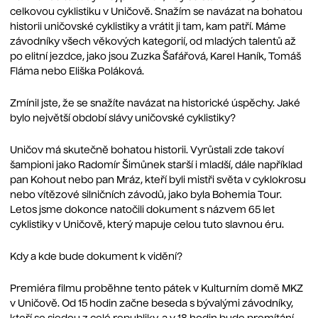
celkovou cyklistiku v Uničově. Snažím se navázat na bohatou
historii uničovské cyklistiky a vrátit ji tam, kam patří. Máme
závodníky všech věkových kategorií, od mladých talentů až
po elitní jezdce, jako jsou Zuzka Šafářová, Karel Haník, Tomáš
Fláma nebo Eliška Poláková.
Zmínil jste, že se snažíte navázat na historické úspěchy. Jaké
bylo největší období slávy uničovské cyklistiky?
Uničov má skutečně bohatou historii. Vyrůstali zde takoví
šampioni jako Radomír Šimůnek starší i mladší, dále například
pan Kohout nebo pan Mráz, kteří byli mistři světa v cyklokrosu
nebo vítězové silničních závodů, jako byla Bohemia Tour.
Letos jsme dokonce natočili dokument s názvem 65 let
cyklistiky v Uničově, který mapuje celou tuto slavnou éru.
Kdy a kde bude dokument k vidění?
Premiéra filmu proběhne tento pátek v Kulturním domě MKZ
v Uničově. Od 15 hodin začne beseda s bývalými závodníky,