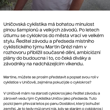
Uničovská cyklistika má bohatou minulost
plnou šampionů a velkých závodů. Po letech
útlumu se cyklokros do města vrací ve velkém
stylu. Ředitel závodu a předseda místního
cyklistického týmu Martin Grézl nám v
rozhovoru přiblížil současné dění, ambiciózní
plány do budoucna i to, co čeká diváky a
závodníky na nadcházejícím víkendu.
Martine, můžete se prosím představit a popsat svou roli v
cyklistice v Uničově, zejména pokud jde o cyklokros?
V Uničově mám na starosti cyklokros jako ředitel závodu a
zároveň vedu tým Cyklistika Uničov jako předseda. Tuto
pozici jsem převzal letos po panu Dostálovi, který bohužel
zemřel. Je to tedy můj první rok, kdy se starám o cyklokros i