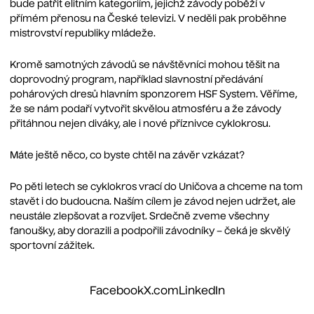
bude patřit elitním kategoriím, jejichž závody poběží v
přímém přenosu na České televizi. V neděli pak proběhne
mistrovství republiky mládeže.
Kromě samotných závodů se návštěvníci mohou těšit na
doprovodný program, například slavnostní předávání
pohárových dresů hlavním sponzorem HSF System. Věříme,
že se nám podaří vytvořit skvělou atmosféru a že závody
přitáhnou nejen diváky, ale i nové příznivce cyklokrosu.
Máte ještě něco, co byste chtěl na závěr vzkázat?
Po pěti letech se cyklokros vrací do Uničova a chceme na tom
stavět i do budoucna. Naším cílem je závod nejen udržet, ale
neustále zlepšovat a rozvíjet. Srdečně zveme všechny
fanoušky, aby dorazili a podpořili závodníky – čeká je skvělý
sportovní zážitek.
Facebook
X.com
LinkedIn