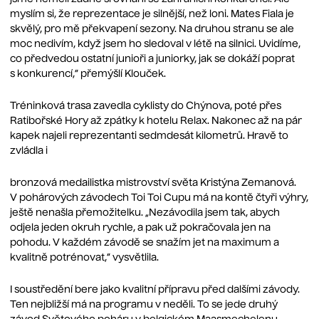
myslím si, že reprezentace je silnější, než loni. Mates Fiala je
skvělý, pro mě překvapení sezony. Na druhou stranu se ale
moc nedivím, když jsem ho sledoval v létě na silnici. Uvidíme,
co předvedou ostatní junioři a juniorky, jak se dokáží poprat
s konkurencí,“ přemýšlí Klouček.
Tréninková trasa zavedla cyklisty do Chýnova, poté přes
Ratibořské Hory až zpátky k hotelu Relax. Nakonec až na pár
kapek najeli reprezentanti sedmdesát kilometrů. Hravě to
zvládla i
bronzová medailistka mistrovství světa Kristýna Zemanová.
V pohárových závodech Toi Toi Cupu má na kontě čtyři výhry,
ještě nenašla přemožitelku. „Nezávodila jsem tak, abych
odjela jeden okruh rychle, a pak už pokračovala jen na
pohodu. V každém závodě se snažím jet na maximum a
kvalitně potrénovat,“ vysvětlila.
I soustředění bere jako kvalitní přípravu před dalšími závody.
Ten nejbližší má na programu v neděli. To se jede druhý