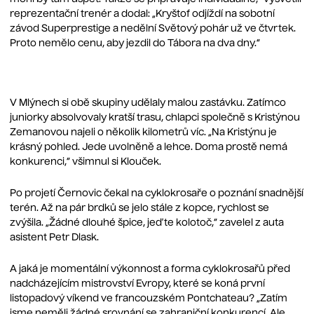
reprezentační trenér a dodal: „Kryštof odjíždí na sobotní
závod Superprestige a nedělní Světový pohár už ve čtvrtek.
Proto nemělo cenu, aby jezdil do Tábora na dva dny.“
V Mlýnech si obě skupiny udělaly malou zastávku. Zatímco
juniorky absolvovaly kratší trasu, chlapci společně s Kristýnou
Zemanovou najeli o několik kilometrů víc. „Na Kristýnu je
krásný pohled. Jede uvolněně a lehce. Doma prostě nemá
konkurenci,“ všimnul si Klouček.
Po projetí Černovic čekal na cyklokrosaře o poznání snadnější
terén. Až na pár brdků se jelo stále z kopce, rychlost se
zvýšila. „Žádné dlouhé špice, jeďte kolotoč,“ zavelel z auta
asistent Petr Dlask.
A jaká je momentální výkonnost a forma cyklokrosařů před
nadcházejícím mistrovství Evropy, které se koná první
listopadový víkend ve francouzském Pontchateau? „Zatím
jsme neměli žádné srovnání se zahraniční konkurencí. Ale