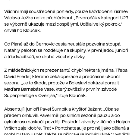
Všichni mají soustředěné pohledy, pouze každodenní úsměv
Václava Ježka nelze přehlédnout. „Prvoročák v kategorii U23
se výborně ukazuje mezi dospělými. Udělal velký pokrok,“
chválí ho Klouček.
Od Plané až do Černovic cesta neustále pozvolna stoupá.
Natáhlý peloton se rozděluje na skupiny. V první jedou junioři
a třiadvacítkáři, ve druhé všechny dívky.
Z mládežnických reprezentantů chybí některá jména. Třeba
David Friedel, kterého čeká operace a předčasně ukončil
sezonu. „Je to škoda, protože v Boleslavi dokázal porazit
Maďara Barnabáse Vase, který zvítězil v prvním závodě
Superprestige v Overijse,“ lituje Klouček.
Absentují i junioři Pavel Šumpík a Kryštof Bažant. „Oba se
předem omluvili. Pavel měl po silniční sezoně pauzu a do
cyklokrosu naskočil později. Poslední závody v Jičíně a Holých
Vrších zajel dobře. Trať v Pontchateau je pro něj jako dělaná a
mohl by tam uspět. Takže se připravuje individuálně,“ vysvětlil