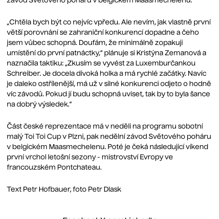
závod Světového poháru v belgickém Maasmechelenu.
„Chtěla bych být co nejvíc vpředu. Ale nevím, jak vlastně první
větší porovnání se zahraniční konkurencí dopadne a čeho
jsem vůbec schopná. Doufám, že minimálně zopakuji
umístění do první patnáctky,“ plánuje si Kristýna Zemanová a
naznačila taktiku: „Zkusím se vyvést za Luxemburčankou
Schreiber. Je docela divoká holka a má rychlé začátky. Navíc
je daleko ostřílenější, má už v silné konkurenci odjeto o hodně
víc závodů. Pokud jí budu schopná uviset, tak by to byla šance
na dobrý výsledek.“
Část české reprezentace má v neděli na programu sobotní
malý Toi Toi Cup v Plzni, pak nedělní závod Světového poháru
v belgickém Maasmechelenu. Poté je čeká následující víkend
první vrchol letošní sezony - mistrovství Evropy ve
francouzském Pontchateau.
Text Petr Hofbauer, foto Petr Dlask