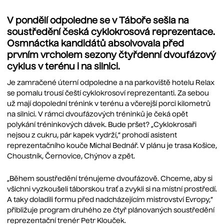
V pondělí odpoledne se v Táboře sešla na
soustředění česká cyklokrosová reprezentace.
Osmnáctka kandidátů absolvovala před
prvním vrcholem sezony čtyřdenní dvoufázový
cyklus v terénu i na silnici.
Je zamračené úterní odpoledne a na parkoviště hotelu Relax
se pomalu trousí čeští cyklokrosoví reprezentanti. Za sebou
už mají dopolední trénink v terénu a včerejší porci kilometrů
na silnici. V rámci dvoufázových tréninků je čeká opět
polykání tréninkových dávek. Bude pršet? „Cyklokrosaři
nejsou z cukru, pár kapek vydrží,“ prohodí asistent
reprezentačního kouče Michal Bednář. V plánu je trasa Košice,
Choustník, Černovice, Chýnov a zpět.
„Během soustředění trénujeme dvoufázově. Chceme, aby si
všichni vyzkoušeli táborskou trať a zvykli si na místní prostředí.
A taky doladili formu před nadcházejícím mistrovství Evropy,“
přibližuje program druhého ze čtyř plánovaných soustředění
reprezentační trenér Petr Klouček.