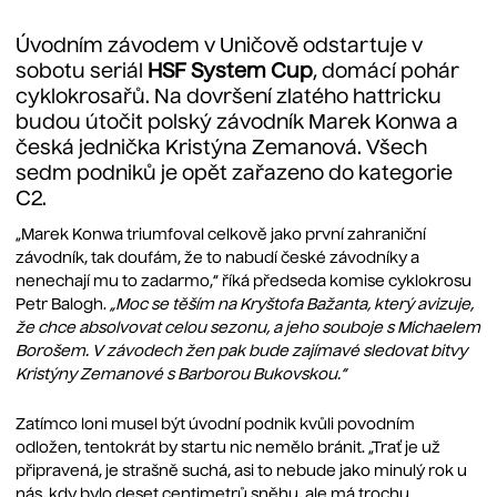
Úvodním závodem v Uničově odstartuje v
sobotu seriál
HSF System Cup
, domácí pohár
cyklokrosařů. Na dovršení zlatého hattricku
budou útočit polský závodník Marek Konwa a
česká jednička Kristýna Zemanová. Všech
sedm podniků je opět zařazeno do kategorie
C2.
„Marek Konwa triumfoval celkově jako první zahraniční
závodník, tak doufám, že to nabudí české závodníky a
nenechají mu to zadarmo,“ říká předseda komise cyklokrosu
Petr Balogh.
„Moc se těším na Kryštofa Bažanta, který avizuje,
že chce absolvovat celou sezonu, a jeho souboje s Michaelem
Borošem. V závodech žen pak bude zajímavé sledovat bitvy
Kristýny Zemanové s Barborou Bukovskou.“
Zatímco loni musel být úvodní podnik kvůli povodním
odložen, tentokrát by startu nic nemělo bránit. „Trať je už
připravená, je strašně suchá, asi to nebude jako minulý rok u
nás, kdy bylo deset centimetrů sněhu, ale má trochu