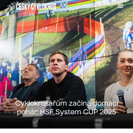
Menu
Cyklokrosařům začíná domácí
pohár: HSF System CUP 2025