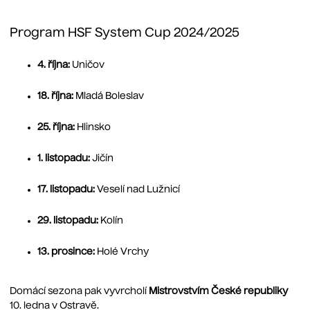
Program HSF System Cup 2024/2025
4. října:
Uničov
18. října:
Mladá Boleslav
25. října:
Hlinsko
1. listopadu:
Jičín
17. listopadu:
Veselí nad Lužnicí
29. listopadu:
Kolín
13. prosince:
Holé Vrchy
Domácí sezona pak vyvrcholí
Mistrovstvím České republiky
10. ledna v Ostravě.