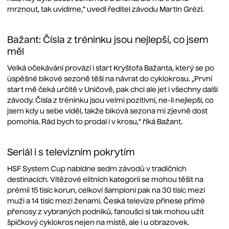
mrznout, tak uvidíme,“ uvedl ředitel závodu Martin Grézl.
Bažant: Čísla z tréninku jsou nejlepší, co jsem
měl
Velká očekávání provází i start Kryštofa Bažanta, který se po
úspěšné bikové sezoně těší na návrat do cyklokrosu. „První
start mě čeká určitě v Uničově, pak chci ale jet i všechny další
závody. Čísla z tréninku jsou velmi pozitivní, ne-li nejlepší, co
jsem kdy u sebe viděl, takže biková sezona mi zjevně dost
pomohla. Rád bych to prodal i v krosu,“ říká Bažant.
Seriál i s televizním pokrytím
HSF System Cup nabídne sedm závodů v tradičních
destinacích. Vítězové elitních kategorií se mohou těšit na
prémii 15 tisíc korun, celkoví šampioni pak na 30 tisíc mezi
muži a 14 tisíc mezi ženami. Česká televize přinese přímé
přenosy z vybraných podniků, fanoušci si tak mohou užít
špičkový cyklokros nejen na místě, ale i u obrazovek.