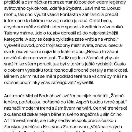
projížděla osmnáctka reprezentantů pod dohledem legendy
světového cyklokrosu Zdeňka Štybara. „Baví mě to. Dokud
mohu, tak chci využít všech kontaktů v zahraničí a předat
informace k dalšímu rozvoji našich jezdců. Chtěl bych,
abychom měli v dalších letech spoustu kvalitních závodníků.
Talenty máme. Jde o to, aby dorostli až do nejprestižnější
kategorie. A aby se česká cyklistika zase vrátila na vrchol,“
vysvětlil důvod, proč trojnásobný mistr světa, znovu osedlal
své krosové kolo a najížděl ideální stopu. „Nejsou to žádní
nováčci, ale reprezentanti. Tudíž nejde o žádné chyby, ale
snažím se všem poradit, jak být v terénu ještě rychlejší. Často
o dobrém výsledku totiž rozhodují drobné detaily a maličkosti.
Během pár minut se mění podklad terénu a všichni by měli na
odlišné podmínky včas zareagovat,“ vysvětlil.
Ani trenér Michal Bednář své svěřence nijak nešetřil. „Žádné
leháro, potřebujou pořádně do těla. Aspoň budou tvrdě spát,“
naznačil moderní trend s úsměvem na tváři. Cenné trenérské
zkušenosti získal nejen během svého angažmá u silničního
ATT Investments, ale i díky nedávné spolupráci s českou
ženskou jedničkou Kristýnou Zemanovou. „Většina znalých