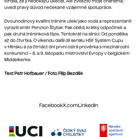
tvrdila, že ji nedokážu ukecat. Ale zvítězilo moje charisma,“
uvedl pravý důvod nečekané vzájemné spolupráce.
Dvouhodinový kvalitní trénink utekl jako voda a reprezentanti
vyrazili směr Penzion Štybar. Pak oběd, krátký odpočinek a
pak druhá tréninková fáze. Tentokrát na silnici. Od pondělka
až do čtvrtka. O víkendu další díl seriálu HSF Systém Cupu
v Hlinsku a za čtrnáct dní první ostrá prověrka s mezinárodní
konkurencí – 8. a 9. listopadu mistrovství Evropy v belgickém
Middelkerke.
Text Petr Hofbauer / Foto Filip Bezděk
Facebook
X.com
LinkedIn