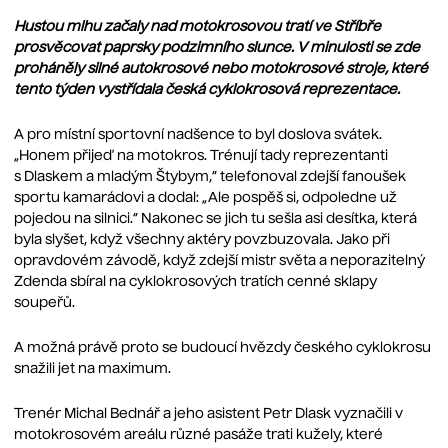
Hustou mlhu začaly nad motokrosovou tratí ve Stříbře
prosvěcovat paprsky podzimního slunce. V minulosti se zde
proháněly silné autokrosové nebo motokrosové stroje, které
tento týden vystřídala česká cyklokrosová reprezentace.
A pro místní sportovní nadšence to byl doslova svátek.
„Honem přijeď na motokros. Trénují tady reprezentanti
s Dlaskem a mladým Štybym,“ telefonoval zdejší fanoušek
sportu kamarádovi a dodal: „Ale pospěš si, odpoledne už
pojedou na silnici.“ Nakonec se jich tu sešla asi desítka, která
byla slyšet, když všechny aktéry povzbuzovala. Jako při
opravdovém závodě, když zdejší mistr světa a neporazitelný
Zdenda sbíral na cyklokrosových tratích cenné sklapy
soupeřů.
A možná právě proto se budoucí hvězdy českého cyklokrosu
snažili jet na maximum.
Trenér Michal Bednář a jeho asistent Petr Dlask vyznačili v
motokrosovém areálu různé pasáže trati kužely, které