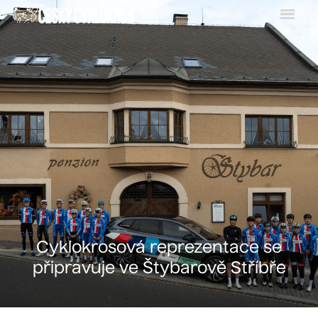
Menu
Cyklokrosová reprezentace se
připravuje ve Štybarově Stříbře