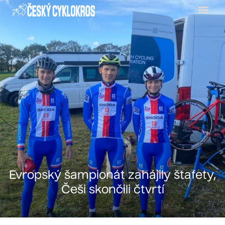
Menu
Evropský šampionát zahájily štafety,
Češi skončili čtvrtí