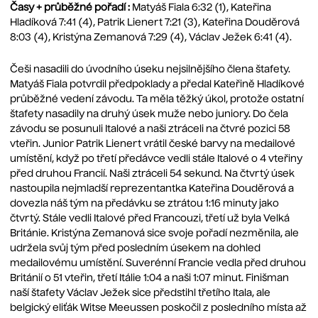
Časy + průběžné pořadí :
Matyáš Fiala 6:32 (1), Kateřina
Hladíková 7:41 (4), Patrik Lienert 7:21 (3), Kateřina Douděrová
8:03 (4), Kristýna Zemanová 7:29 (4), Václav Ježek 6:41 (4).
Češi nasadili do úvodního úseku nejsilnějšího člena štafety.
Matyáš Fiala potvrdil předpoklady a předal Kateřině Hladíkové
průběžné vedení závodu. Ta měla těžký úkol, protože ostatní
štafety nasadily na druhý úsek muže nebo juniory. Do čela
závodu se posunuli Italové a naši ztráceli na čtvré pozici 58
vteřin. Junior Patrik Lienert vrátil české barvy na medailové
umístění, když po třetí předávce vedli stále Italové o 4 vteřiny
před druhou Francií. Naši ztráceli 54 sekund. Na čtvrtý úsek
nastoupila nejmladší reprezentantka Kateřina Douděrová a
dovezla náš tým na předávku se ztrátou 1:16 minuty jako
čtvrtý. Stále vedli Italové před Francouzi, třetí už byla Velká
Británie. Kristýna Zemanová sice svoje pořadí nezměnila, ale
udržela svůj tým před posledním úsekem na dohled
medailovému umístění. Suverénní Francie vedla před druhou
Británií o 51 vteřin, třetí Itálie 1:04 a naši 1:07 minut. Finišman
naší štafety Václav Ježek sice předstihl třetího Itala, ale
belgický eliťák Witse Meeussen poskočil z posledního místa až