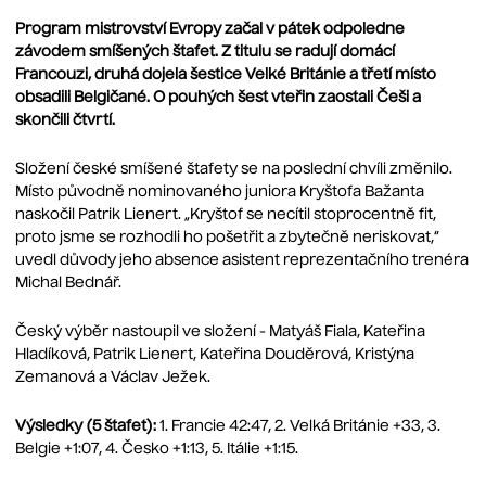
Program mistrovství Evropy začal v pátek odpoledne
závodem smíšených štafet. Z titulu se radují domácí
Francouzi, druhá dojela šestice Velké Británie a třetí místo
obsadili Belgičané. O pouhých šest vteřin zaostali Češi a
skončili čtvrtí.
Složení české smíšené štafety se na poslední chvíli změnilo.
Místo původně nominovaného juniora Kryštofa Bažanta
naskočil Patrik Lienert. „Kryštof se necítil stoprocentně fit,
proto jsme se rozhodli ho pošetřit a zbytečně neriskovat,“
uvedl důvody jeho absence asistent reprezentačního trenéra
Michal Bednář.
Český výběr nastoupil ve složení - Matyáš Fiala, Kateřina
Hladíková, Patrik Lienert, Kateřina Douděrová, Kristýna
Zemanová a Václav Ježek.
Výsledky (5 štafet):
1. Francie 42:47, 2. Velká Británie +33, 3.
Belgie +1:07, 4. Česko +1:13, 5. Itálie +1:15.