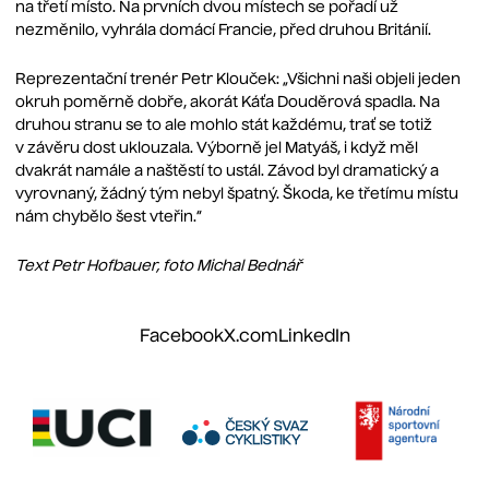
na třetí místo. Na prvních dvou místech se pořadí už
nezměnilo, vyhrála domácí Francie, před druhou Británií.
Reprezentační trenér Petr Klouček: „Všichni naši objeli jeden
okruh poměrně dobře, akorát Káťa Douděrová spadla. Na
druhou stranu se to ale mohlo stát každému, trať se totiž
v závěru dost uklouzala. Výborně jel Matyáš, i když měl
dvakrát namále a naštěstí to ustál. Závod byl dramatický a
vyrovnaný, žádný tým nebyl špatný. Škoda, ke třetímu místu
nám chybělo šest vteřin.“
Text Petr Hofbauer, foto Michal Bednář
Facebook
X.com
LinkedIn