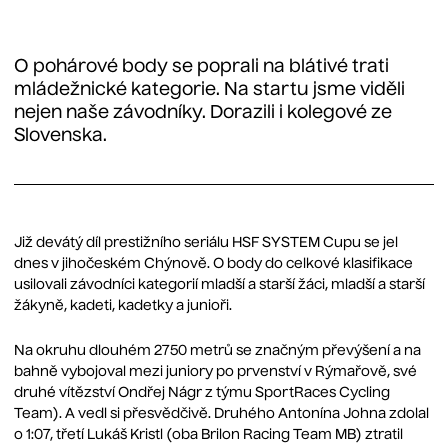
O pohárové body se poprali na blátivé trati
mládežnické kategorie. Na startu jsme viděli
nejen naše závodníky. Dorazili i kolegové ze
Slovenska.
Již devátý díl prestižního seriálu HSF SYSTEM Cupu se jel
dnes v jihočeském Chýnově. O body do celkové klasifikace
usilovali závodníci kategorií mladší a starší žáci, mladší a starší
žákyně, kadeti, kadetky a junioři.
Na okruhu dlouhém 2750 metrů se značným převýšení a na
bahně vybojoval mezi juniory po prvenství v Rýmařově, své
druhé vítězství Ondřej Nágr z týmu SportRaces Cycling
Team). A vedl si přesvědčivě. Druhého Antonína Johna zdolal
o 1:07, třetí Lukáš Kristl (oba Brilon Racing Team MB) ztratil