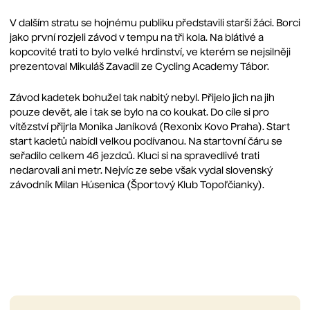
V dalším stratu se hojnému publiku představili starší žáci. Borci
jako první rozjeli závod v tempu na tři kola. Na blátivé a
kopcovité trati to bylo velké hrdinství, ve kterém se nejsilněji
prezentoval Mikuláš Zavadil ze Cycling Academy Tábor.
Závod kadetek bohužel tak nabitý nebyl. Přijelo jich na jih
pouze devět, ale i tak se bylo na co koukat. Do cíle si pro
vítězství přijrla Monika Janíková (Rexonix Kovo Praha). Start
start kadetů nabídl velkou podívanou. Na startovní čáru se
seřadilo celkem 46 jezdců. Kluci si na spravedlivé trati
nedarovali ani metr. Nejvíc ze sebe však vydal slovenský
závodník Milan Húsenica (Športový Klub Topoľčianky).