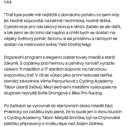
1:44.
"Trať byla podle mě nejtěžší z domácího poháru co jsem kdy
jel. Hodně kopcovitá, na bahně i technická, hodně těžká.
Cyklokros je pro nás takový bonus k silnici. Začalo se ale dařit,
a tak jsem se do toho dal naplno a chtěl bych se dostat i na
nějaký Světový pohár. Sezonu si asi protáhnu a rád bych se
dostal i na mistrovství světa," řekl Ondřej Nágr.
Dopolední program s elegancí odstartovaly mladší a starší
žákyně. S copánky pod helmou a úsměvy na tváři vyrazilo
celkem 11 mladších a 17 starších bojovnic na náročnou
kopcovitou trať. V cíli se vůbec jako první radovala takřka
domácí závodnice Vilma Pazourková z Cycling Academy
Tábor (starší žačka). Mezi slečnami mladšími vystoupala na
stupínek nejvyšší Sofie Drongová z Bike Pro Racing.
Po žačkách se vyrovnali do startovních bloků mladší žáci.
Prakticky od začátku bylo jasné, že to bude jen o dvou klucích
z Cycling Academy Tábor. Matyáš Smrčka, byl na Chýnovské
blátíčko připravený o trošku lépe než Adam Zelinka.