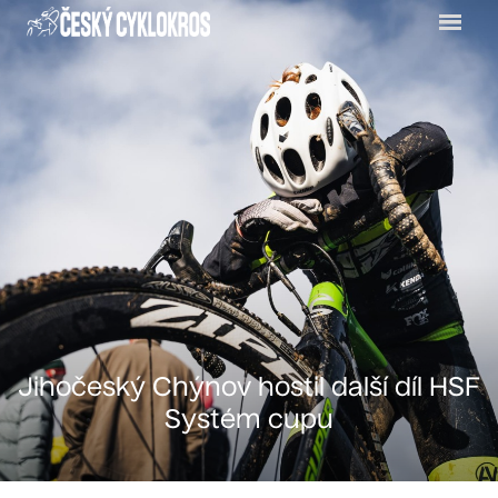
Menu
Jihočeský Chýnov hostil další díl HSF
Systém cupu