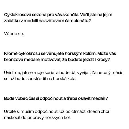
Cyklokrosová sezona pro vás skončila. Věřil jste na jejím
začátku v medaili na světovém šampionátu?
Vůbec ne.
Kromě cyklokrosu se věnujete horským kolům. Může vás
bronzová medaile motivovat, že budete jezdit i krosy?
Uvidíme, jak se moje kariéra bude dál vyvíjet. Za necelý měsíc
se už budu soustředit na horská kola.
Bude vůbec čas si odpočinout a třeba oslavit medaili?
Určitě si musím odpočinout. Už po čtrnácti dnech chci
naskočit do přípravy horských kol.