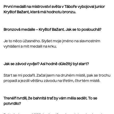
První medaili na mistrovství světa v Táboře vybojoval junior
Kryštof Bažant, která má hodnotu bronzu.
Bronzová medaile – Kryštof Bažant. Jak se to poslouchá?
Je to něco úžasného. Slyšet moje jméno na slavnostním
vyhlášení a mít medaili na krku.
Jak se závod vyvíjel? Asi hodně důležitý byl start?
Start se mi podařil. Začal jsem na druhém místě, pak se trochu
propadl a jezdil většinu závodu na třetím, čtvrtém místě.
Trenéři tvrdili, že bahnitá trať by vám měla sedět. To se
potvrdilo?