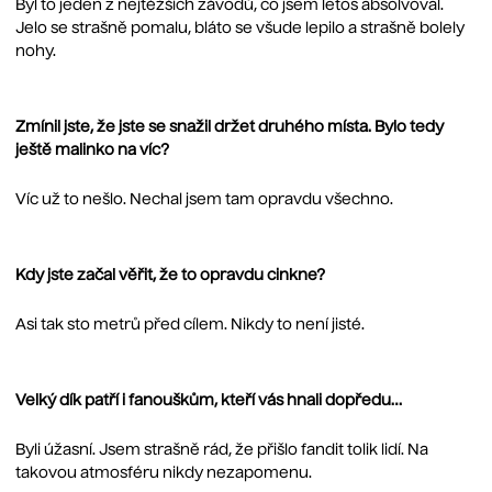
Byl to jeden z nejtěžších závodů, co jsem letos absolvoval.
Jelo se strašně pomalu, bláto se všude lepilo a strašně bolely
nohy.
Zmínil jste, že jste se snažil držet druhého místa. Bylo tedy
ještě malinko na víc?
Víc už to nešlo. Nechal jsem tam opravdu všechno.
Kdy jste začal věřit, že to opravdu cinkne?
Asi tak sto metrů před cílem. Nikdy to není jisté.
Velký dík patří i fanouškům, kteří vás hnali dopředu…
Byli úžasní. Jsem strašně rád, že přišlo fandit tolik lidí. Na
takovou atmosféru nikdy nezapomenu.