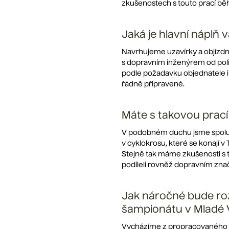
zkušenostech s touto prací bě
Jaká je hlavní náplň 
Navrhujeme uzavírky a objízdn
s dopravním inženýrem od polic
podle požadavku objednatele i 
řádně připravené.
Máte s takovou prací
V podobném duchu jsme spolup
v cyklokrosu, které se konají v
Stejně tak máme zkušenosti s 
podíleli rovněž dopravním zna
Jak náročné bude roz
šampionátu v Mladé 
Vycházíme z propracovaného n