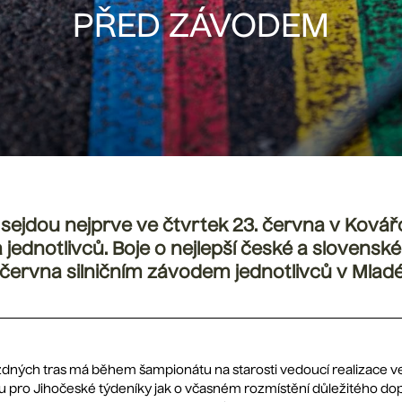
PŘED ZÁVODEM
se sejdou nejprve ve čtvrtek 23. června v Ková
jednotlivců. Boje o nejlepší české a slovenské
 června silničním závodem jednotlivců v Mladé V
ízdných tras má během šampionátu na starosti vedoucí realizace v
u pro Jihočeské týdeníky jak o včasném rozmístění důležitého dop