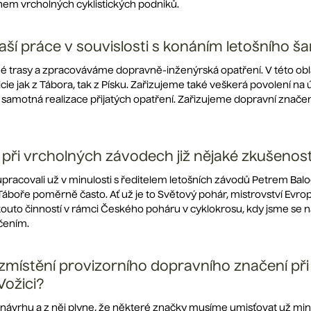
hem vrcholných cyklistických podniků.
vaší práce v souvislosti s konáním letošního 
é trasy a zpracováváme dopravně-inženýrská opatření. V této ob
ie jak z Tábora, tak z Písku. Zařizujeme také veškerá povolení na 
samotná realizace přijatých opatření. Zařizujeme dopravní značen
 při vrcholných závodech již nějaké zkušenost
racovali už v minulosti s ředitelem letošních závodů Petrem Ba
 Táboře poměrně často. Ať už je to Světový pohár, mistrovství Evro
touto činností v rámci Českého poháru v cyklokrosu, kdy jsme s
čením.
místění provizorního dopravního značení při 
Vožici?
ávrhu a z něj plyne, že některé značky musíme umisťovat už mi