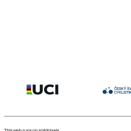
This web runs on
solidpixels.