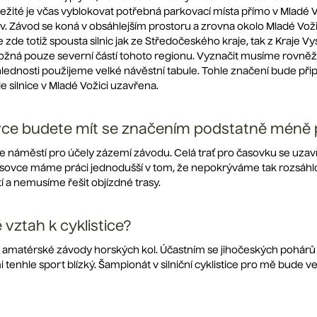
ežité je včas vyblokovat potřebná parkovací místa přímo v Mladé Vož
liv. Závod se koná v obsáhlejším prostoru a zrovna okolo Mladé V
 zde totiž spousta silnic jak ze Středočeského kraje, tak z Kraje Vy
možná pouze severní částí tohoto regionu. Vyznačit musíme rovněž
hlednosti použijeme velké návěstní tabule. Tohle značení bude př
 silnice v Mladé Vožici uzavřena.
vce budete mít se značením podstatně méně 
náměstí pro účely zázemí závodu. Celá trať pro časovku se uzav
asovce máme práci jednodušší v tom, že nepokrýváme tak rozsáhlou
 a nemusíme řešit objízdné trasy.
vztah k cyklistice?
m amatérské závody horských kol. Účastním se jihočeských pohárů 
i tenhle sport blízký. Šampionát v silniční cyklistice pro mě bude v