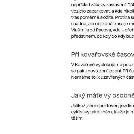
například zákazy zastavení. Důl
vozidlo zaparkovat, a kde niko
tras poměrně složité. Protíná se
snadné, ale objízdná trasa je 
Vlašimi a od Pacova, kde k pře
předstihem, od kdy do kdy bude
Při kovářovské časo
V Kovářově vyblokujeme pouze 
se pak znovu zprůjezdní. Při č
Nemáme tolik uzavřených částí
Jaký máte vy osobně 
Jelikož jsem sportovec, jezdí
cyklistiky také znám, takže je m
těším.