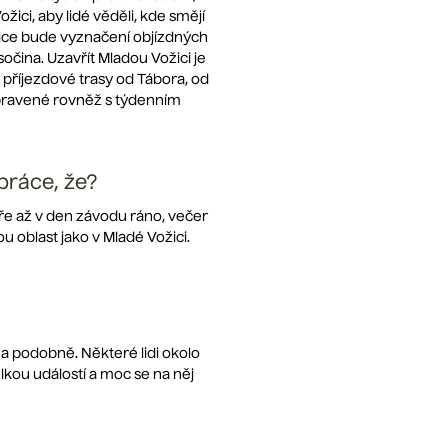
ici, aby lidé věděli, kde smějí
ožice bude vyznačení objízdných
sočina. Uzavřít Mladou Vožici je
 příjezdové trasy od Tábora, od
ipravené rovněž s týdenním
práce, že?
ře až v den závodu ráno, večer
 oblast jako v Mladé Vožici.
a podobně. Některé lidi okolo
elkou událostí a moc se na něj