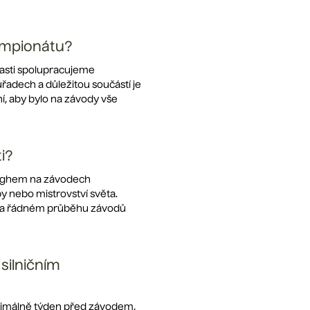
šampionátu?
lasti spolupracujeme
úřadech a důležitou součástí je
í, aby bylo na závody vše
i?
loghem na závodech
py nebo mistrovství světa.
e na řádném průběhu závodů
silničním
nimálně týden před závodem,