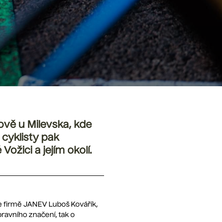
řově u Milevska, kde
 cyklisty pak
ožici a jejím okolí.
e firmě JANEV Luboš Kovářík,
ravního značení, tak o