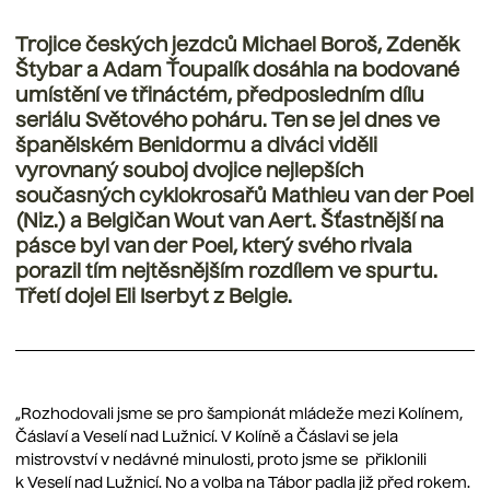
Trojice českých jezdců Michael Boroš, Zdeněk
Štybar a Adam Ťoupalík dosáhla na bodované
umístění ve třináctém, předposledním dílu
seriálu Světového poháru. Ten se jel dnes ve
španělském Benidormu a diváci viděli
vyrovnaný souboj dvojice nejlepších
současných cyklokrosařů Mathieu van der Poel
(Niz.) a Belgičan Wout van Aert. Šťastnější na
pásce byl van der Poel, který svého rivala
porazil tím nejtěsnějším rozdílem ve spurtu.
Třetí dojel Eli Iserbyt z Belgie.
„Rozhodovali jsme se pro šampionát mládeže mezi Kolínem,
Čáslaví a Veselí nad Lužnicí. V Kolíně a Čáslavi se jela
mistrovství v nedávné minulosti, proto jsme se přiklonili
k Veselí nad Lužnicí. No a volba na Tábor padla již před rokem.