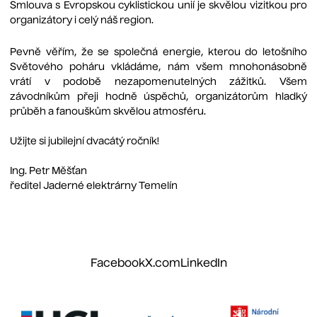
Smlouva s Evropskou cyklistickou unií je skvělou vizitkou pro
organizátory i celý náš region.
Pevně věřím, že se společná energie, kterou do letošního
Světového poháru vkládáme, nám všem mnohonásobně
vrátí v podobě nezapomenutelných zážitků. Všem
závodníkům přeji hodně úspěchů, organizátorům hladký
průběh a fanouškům skvělou atmosféru.
Užijte si jubilejní dvacátý ročník!
Ing. Petr Měšťan
ředitel Jaderné elektrárny Temelín
Facebook
X.com
LinkedIn