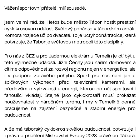
Vážení sportovní přátelé, milí sousedé,
jsem velmi rád, že i letos bude město Tábor hostit prestižní
cyklokrosovou událost. Světový pohár se v táborském areálu
Komora rozjede už po dvacáté. To je úctyhodná tradice, která
potvrzuje, že Tábor je světovou metropolí této disciplíny.
Pro nás z ČEZ a pro Jadernou elektrárnu Temelín je ctí být u
této výjimečné události. Jižní Čechy jsou naším domovem a
cítíme odpovědnost za rozvoj regionu nejen v energetice, ale
i v podpoře zdravého pohybu. Sport pro nás není jen o
špičkových výkonech před televizními kamerami, ale
především o vytrvalosti a energii, kterou do něj sportovci i
fanoušci vkládají. Stejně jako cyklokrosaři musí prokázat
houževnatost v náročném terénu, i my v Temelíně denně
pracujeme na zajištění bezpečné a stabilní energie pro
budoucnost.
A že má táborský cyklokros skvělou budoucnost, potvrzuje i
zpráva o přidělení Mistrovství Evropy 2028 právě do Tábora.