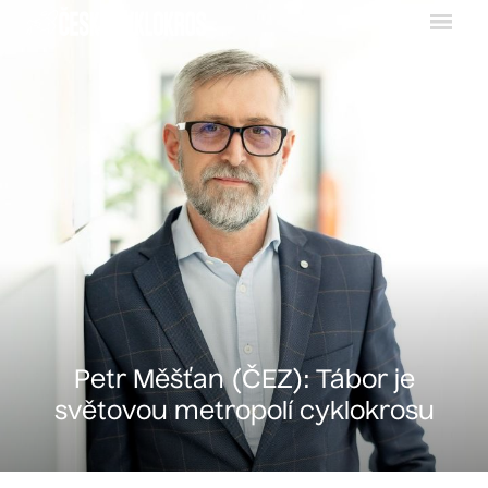
Menu
Petr Měšťan (ČEZ): Tábor je
světovou metropolí cyklokrosu