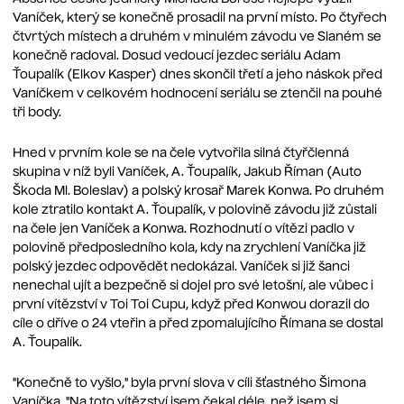
Vaníček, který se konečně prosadil na první místo. Po čtyřech
čtvrtých místech a druhém v minulém závodu ve Slaném se
konečně radoval. Dosud vedoucí jezdec seriálu Adam
Ťoupalík (Elkov Kasper) dnes skončil třetí a jeho náskok před
Vaníčkem v celkovém hodnocení seriálu se ztenčil na pouhé
tři body.
Hned v prvním kole se na čele vytvořila silná čtyřčlenná
skupina v níž byli Vaníček, A. Ťoupalík, Jakub Říman (Auto
Škoda Ml. Boleslav) a polský krosař Marek Konwa. Po druhém
kole ztratilo kontakt A. Ťoupalík, v polovině závodu již zůstali
na čele jen Vaníček a Konwa. Rozhodnutí o vítězi padlo v
polovině předposledního kola, kdy na zrychlení Vaníčka již
polský jezdec odpovědět nedokázal. Vaníček si již šanci
nenechal ujít a bezpečně si dojel pro své letošní, ale vůbec i
první vítězství v Toi Toi Cupu, když před Konwou dorazil do
cíle o dříve o 24 vteřin a před zpomalujícího Římana se dostal
A. Ťoupalík.
"Konečně to vyšlo," byla první slova v cíli šťastného Šimona
Vaníčka. "Na toto vítězství jsem čekal déle, než jsem si