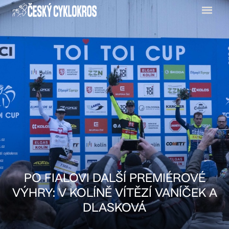
Menu
PO FIALOVI DALŠÍ PREMIÉROVÉ
VÝHRY: V KOLÍNĚ VÍTĚZÍ VANÍČEK A
DLASKOVÁ