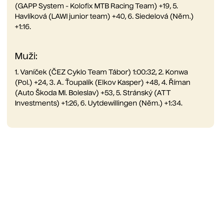
(GAPP System - Kolofix MTB Racing Team) +19, 5.
Havlíková (LAWI junior team) +40, 6. Siedelová (Něm.)
+1:16.
Muži:
1. Vaníček (ČEZ Cyklo Team Tábor) 1:00:32, 2. Konwa
(Pol.) +24, 3. A. Ťoupalík (Elkov Kasper) +48, 4. Říman
(Auto Škoda Ml. Boleslav) +53, 5. Stránský (ATT
Investments) +1:26, 6. Uytdewillingen (Něm.) +1:34.