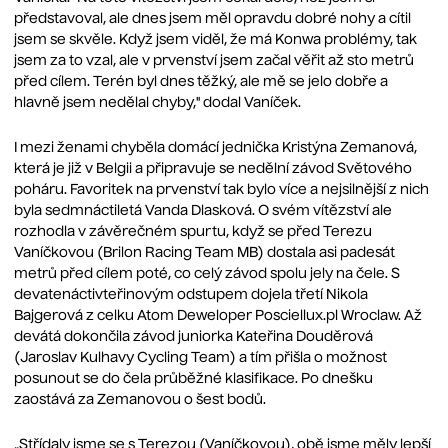
představoval, ale dnes jsem měl opravdu dobré nohy a cítil
jsem se skvěle. Když jsem viděl, že má Konwa problémy, tak
jsem za to vzal, ale v prvenství jsem začal věřit až sto metrů
před cílem. Terén byl dnes těžký, ale mě se jelo dobře a
hlavně jsem nedělal chyby," dodal Vaníček.
I mezi ženami chyběla domácí jednička Kristýna Zemanová,
která je již v Belgii a připravuje se nedělní závod Světového
poháru. Favoritek na prvenství tak bylo více a nejsilnější z nich
byla sedmnáctiletá Vanda Dlasková. O svém vítězství ale
rozhodla v závěrečném spurtu, když se před Terezu
Vaníčkovou (Brilon Racing Team MB) dostala asi padesát
metrů před cílem poté, co celý závod spolu jely na čele. S
devatenáctivteřinovým odstupem dojela třetí Nikola
Bajgerová z celku Atom Deweloper Posciellux.pl Wroclaw. Až
devátá dokončila závod juniorka Kateřina Douděrová
(Jaroslav Kulhavy Cycling Team) a tím přišla o možnost
posunout se do čela průběžné klasifikace. Po dnešku
zaostává za Zemanovou o šest bodů.
„Střídaly jsme se s Terezou (Vaníčkovou), obě jsme měly lepší