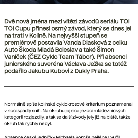
Dvě nová jména mezi vítězi závodů seriálu TOI
TOI Cupu přinesl osmý závod, který se dnes jel
na trati v Kolíně. Na nejvyšší stupeň se
premiérově postavila Vanda Dlasková z celku
Auto Škoda Mladá Boleslav a také Šimon
Vaníček (ČEZ Cyklo Team Tábor). Při absenci
juniorského suveréna Václava Ježka se totéž
podařilo Jakubu Kubovi z Dukly Praha.
Normálně spíše kolínské cyklokrosové kritérium poznamenal
v noci spadlý sníh. Na okruhu jej sice jezdci mládežnických
kategorií rozjezdily, a tak se další zívody jely již na blátě, takže
okruh tak rychlý nebyl.
Absence české jedničky Michaela Boroše nejlépe využil