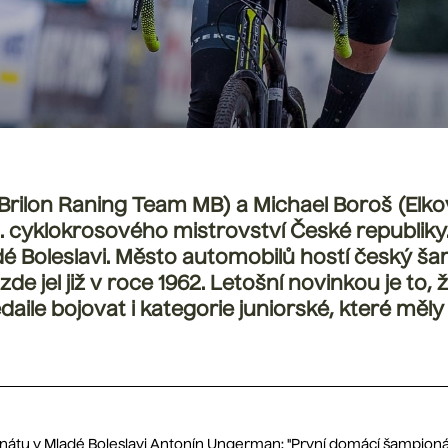
rilon Raning Team MB) a Michael Boroš (Elko
2. cyklokrosového mistrovství České republiky
adé Boleslavi. Město automobilů hostí český ša
 zde jel již v roce 1962. Letošní novinkou je to,
aile bojovat i kategorie juniorské, které měly
nátu v Mladé Boleslavi Antonín Ungerman: "První domácí šampionát se