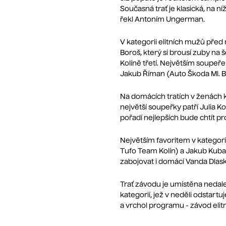
Současná trať je klasická, na ní
řekl Antoním Ungerman.
V kategorii elitních mužů před
Boroš, který si brousí zuby na 
Kolíně třetí. Největším soupeř
Jakub Říman (Auto Škoda Ml. Bo
Na domácích tratích v ženách k
největší soupeřky patří Julia
pořadí nejlepších bude chtít p
Největším favoritem v kategorii
Tufo Team Kolín) a Jakub Kuba (
zabojovat i domácí Vanda Dlas
Trať závodu je umístěna nedal
kategorií, jež v neděli odstart
a vrchol programu - závod elitn