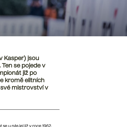
v Kasper) jsou
. Ten se pojede v
mpionát již po
 že kromě elitních
 své mistrovství v
 u nás jel již v roce 1962.