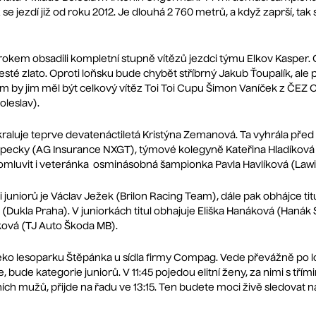
ž se jezdí již od roku 2012. Je dlouhá 2 760 metrů, a když zaprší, ta
 rokem obsadili kompletní stupně vítězů jezdci týmu Elkov Kasper. 
šesté zlato. Oproti loňsku bude chybět stříbrný Jakub Ťoupalík, ale
em by jim měl být celkový vítěz Toi Toi Cupu Šimon Vaníček z ČEZ
leslav).
raluje teprve devatenáctiletá Kristýna Zemanová. Ta vyhrála před
 Kopecky (AG Insurance NXGT), týmové kolegyně Kateřina Hladíkov
romluvit i veteránka osminásobná šampionka Pavla Havlíková (Lawi
 juniorů je Václav Ježek (Brilon Racing Team), dále pak obhájce ti
Dukla Praha). V juniorkách titul obhajuje Eliška Hanáková (Hanák S
ková (TJ Auto Škoda MB).
eko lesoparku Štěpánka u sídla firmy Compag. Vede převážně po lo
uje, bude kategorie juniorů. V 11:45 pojedou elitní ženy, za nimi s 
ích mužů, přijde na řadu ve 13:15. Ten budete moci živě sledovat na