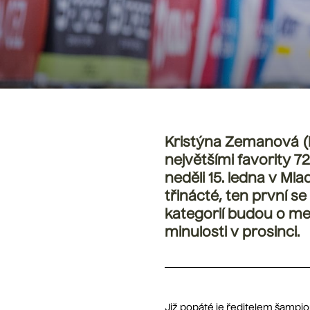
Kristýna Zemanová (B
největšími favority 7
neděli 15. ledna v Ml
třinácté, ten první se
kategorií budou o med
minulosti v prosinci.
Již popáté je ředitelem šampio