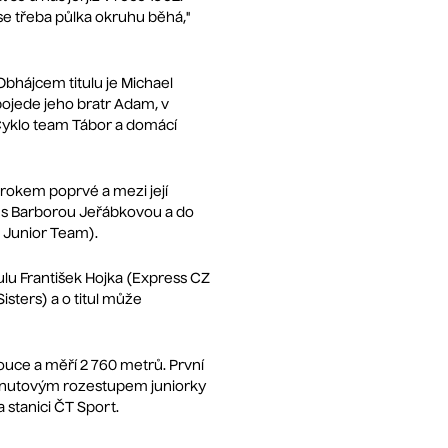
k se třeba půlka okruhu běhá,"
Obhájcem titulu je Michael
 pojede jeho bratr Adam, v
 Cyklo team Tábor a domácí
 rokem poprvé a mezi její
á s Barborou Jeřábkovou a do
 Junior Team).
tulu František Hojka (Express CZ
isters) a o titul může
uce a měří 2 760 metrů. První
tříminutovým rozestupem juniorky
 stanici ČT Sport.