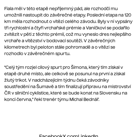
Fiala měl v této etapě nepříjemný pád, ale rozhodčí mu
umožnili nastoupit do závěrečné etapy. Poslední etapa na 120
km měla rozhodnout o vítězi celého závodu. Byly v ní vypsány
tři rychlostní a čtyři vrchařské prémie a Vaníčkovi se podařilo
zvítězit v pěti z těchto prémií, což mu vyneslo dres nejlepšího
vrchaře a vítězství v bodovací soutěži. V závěrečných
kilometrech byl peloton stále pohromadě a o vítězi se
rozhodlo v závěrečném spurtu.
"Celý tým rozjel cílový spurt pro Šimona, který tím získal v
etapě druhé místo, ale celkově se posunul na první a získal
žlutý trikot. V nadcházejícím týdnu čeká závodníky
soustředění na Šumavě a tím finalizují přípravu na mistrovství
ČR v silniční cyklistice, které se bude konat na Slovensku na
konci června," řekl trenér týmu Michal Bednář.