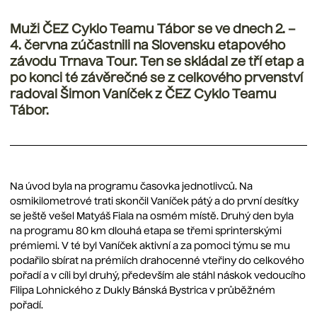
Muži ČEZ Cyklo Teamu Tábor se ve dnech 2. –
4. června zúčastnili na Slovensku etapového
závodu Trnava Tour. Ten se skládal ze tří etap a
po konci té závěrečné se z celkového prvenství
radoval Šimon Vaníček z ČEZ Cyklo Teamu
Tábor.
Na úvod byla na programu časovka jednotlivců. Na
osmikilometrové trati skončil Vaníček pátý a do první desítky
se ještě vešel Matyáš Fiala na osmém místě. Druhý den byla
na programu 80 km dlouhá etapa se třemi sprinterskými
prémiemi. V té byl Vaníček aktivní a za pomoci týmu se mu
podařilo sbírat na prémiích drahocenné vteřiny do celkového
pořadí a v cíli byl druhý, především ale stáhl náskok vedoucího
Filipa Lohnického z Dukly Bánská Bystrica v průběžném
pořadí.