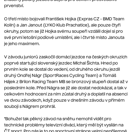
prvenství.
O třetí místo bojovali František Hojka (Expras CZ - BMD Team
Kolín) a Jan Janout (LYKO Klub Prachatice), ale pouze čtyři
okruhy, potom se již Hojka svému soupeři vzdálil dojel si pro
své první letošní podiové umístění, ale i čtvrté místo Janouta
je jeho maximem.
V závodu juniorů zaskočil domácí jezdce na českých okruzích
poprvé startující slovenský jezdec Michal Šichta. Hned po
prvním kole se dostal do vedení, od druhého okruhu jezdil
druhý Ondřej Nágr (SportRaces Cycling Team) a Tomáš
Hájek z Brilon Racing Team MB se bronzový stupeň dostal až v
posledním kole. Před Nágra se již ale dostat nedokázal, a tak v
celkovém hodnocení za ním zůstal druhý a doplatil na absenci
ve dvou závodech, když pouze v dnešním závodu v přímém
souboji s Nágrem prohrál.
"Bohužel tak pěkný závod na sněhu nemohli vidět pro
technické problémy televizní diváci, který měl být vysílán na
ČT sport. Pro nás je to po sportovní stránce velmi nepříjemné