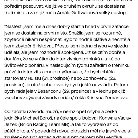
Jen Lucie Grohová (Dukla Praha) měla slabší start a musela se
pořadím posouvat. Ale již ve druhém okruhu se dostala na
třetí místo a za ní již měla Amále Gottwaldová velký odstup.
"Naštěstí jsem měla dnes dobrý start a hned v první zatáčce
jsem se dostala na první místo. Snažila jsem se rozumně,
zbytečně nikam nespěchat. Bylo to hodně blátivé a nechtěla
jsem zbytečně riskovat. Přesto jsem jednu chybu ve sjezdu
udělala, ale jsem rozhodně spokojená. Již se cítím dobře a
doufám, že se vrátím do intenzivních tréninků a také do
Světového poháru. V následujícím týdnu zařadím o tréninku
právě tu intenzitu a moje myšlenka je, že bych chtěla
startovat v Hulstu (21. prosince) nebo Zonhovenu (22.
prosince), protože oba závody bych ještě nezvládla. Potom
bych ráda jela v Besanconu (29. prosince) a v lednu pak již
všechny zbývající závody seriálu," řekla Kristýna Zemanová.
Od začátku závodu mužů, v němž opět chyběla česká
jednička Michael Boroš, na čele spolu bojovali Konwa a Václav
Ježek (Brilon Racing Team MB), a tak to vydrželo až do
pátého kola. V posledních dvou okruzích měl ale jasně více sil
zkušený polský jezdec a dojel si pro celkem přesvědčivé