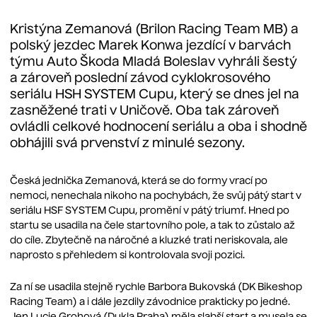
Kristýna Zemanová (Brilon Racing Team MB) a
polský jezdec Marek Konwa jezdící v barvách
týmu Auto Škoda Mladá Boleslav vyhráli šestý
a zároveň poslední závod cyklokrosového
seriálu HSH SYSTEM Cupu, který se dnes jel na
zasněžené trati v Uničově. Oba tak zároveň
ovládli celkové hodnocení seriálu a oba i shodně
obhájili svá prvenství z minulé sezony.
Česká jednička Zemanová, která se do formy vrací po
nemoci, nenechala nikoho na pochybách, že svůj pátý start v
seriálu HSF SYSTEM Cupu, promění v pátý triumf. Hned po
startu se usadila na čele startovního pole, a tak to zůstalo až
do cíle. Zbytečně na náročné a kluzké trati neriskovala, ale
naprosto s přehledem si kontrolovala svoji pozici.
Za ní se usadila stejně rychle Barbora Bukovská (DK Bikeshop
Racing Team) a i dále jezdily závodnice prakticky po jedné.