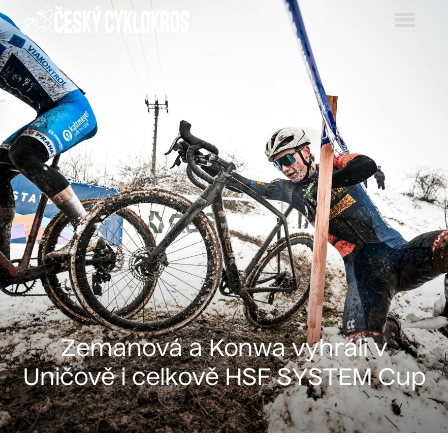
Menu
Zemanová a Konwa vyhráli v
Uničově i celkově HSF SYSTEM Cup