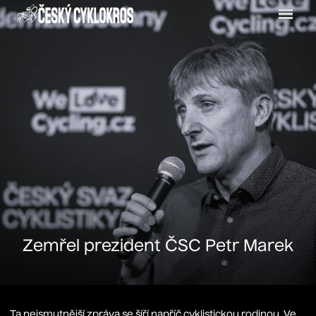
Menu
Zemřel prezident ČSC Petr Marek
Ta nejsmutnější zpráva se šíří napříč cyklistickou rodinou. Ve