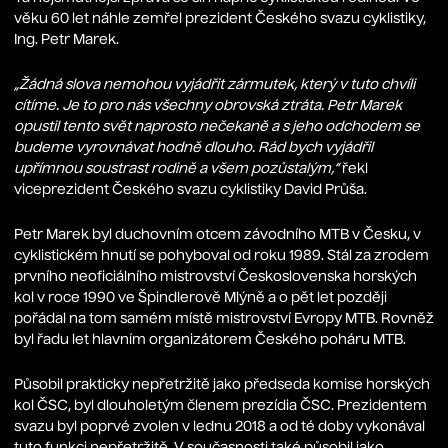
věku 60 let náhle zemřel prezident Českého svazu cyklistiky,
Ing. Petr Marek.
„Žádná slova nemohou vyjádřit zármutek, který v tuto chvíli
cítíme. Je to pro nás všechny obrovská ztráta. Petr Marek
opustil tento svět naprosto nečekaně a s jeho odchodem se
budeme vyrovnávat hodně dlouho. Rád bych vyjádřil
upřímnou soustrast rodině a všem pozůstalým,“
řekl
viceprezident Českého svazu cyklistiky David Průša.
Petr Marek byl duchovním otcem závodního MTB v Česku, v
cyklistickém hnutí se pohyboval od roku 1989. Stál za zrodem
prvního neoficiálního mistrovství Československa horských
kol v roce 1990 ve Špindlerově Mlýně a o pět let později
pořádal na tom samém místě mistrovství Evropy MTB. Rovněž
byl řadu let hlavním organizátorem Českého poháru MTB.
Působil prakticky nepřetržitě jako předseda komise horských
kol ČSC, byl dlouholetým členem prezídia ČSC. Prezidentem
svazu byl poprvé zvolen v lednu 2018 a od té doby vykonával