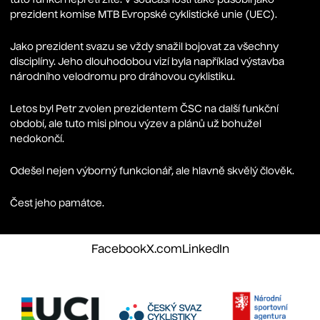
tuto funkci nepřetržitě. V současnosti také působil jako
prezident komise MTB Evropské cyklistické unie (UEC).
Jako prezident svazu se vždy snažil bojovat za všechny
disciplíny. Jeho dlouhodobou vizí byla například výstavba
národního velodromu pro dráhovou cyklistiku.
Letos byl Petr zvolen prezidentem ČSC na další funkční
období, ale tuto misi plnou výzev a plánů už bohužel
nedokončí.
Odešel nejen výborný funkcionář, ale hlavně skvělý člověk.
Čest jeho památce.
Facebook
X.com
LinkedIn